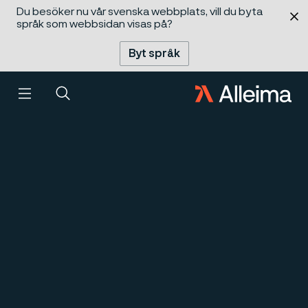
Du besöker nu vår svenska webbplats, vill du byta
 innehåll
språk som webbsidan visas på?
Byt språk
Meny
Sök