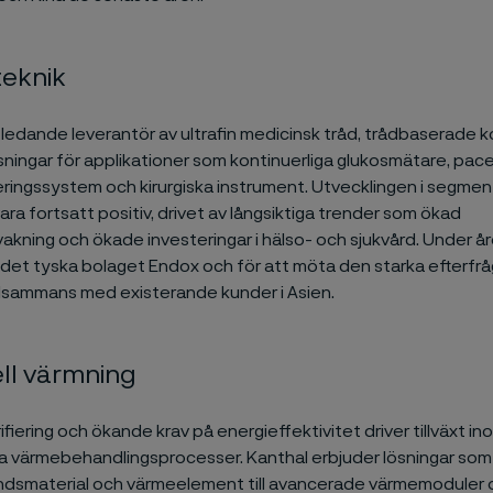
teknik
n ledande leverantör av ultrafin medicinsk tråd, trådbaserad
ösningar för applikationer som kontinuerliga glukosmätare, pac
ringssystem och kirurgiska instrument. Utvecklingen i segmente
ara fortsatt positiv, drivet av långsiktiga trender som ökad
akning och ökade investeringar i hälso- och sjukvård. Under å
 det tyska bolaget Endox och för att möta den starka efterfrå
tillsammans med existerande kunder i Asien.
ell värmning
ifiering och ökande krav på energieffektivitet driver tillväxt in
lla värmebehandlingsprocesser. Kanthal erbjuder lösningar som 
ndsmaterial och värmeelement till avancerade värmemoduler 