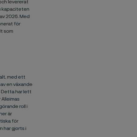
och levererat
u kapaciteten
t av 2026. Med
onerat för
lt som
alt, med ett
s av en växande
 Detta har lett
r Alleimas
örande roll i
ner är
tiska för
har gjorts i