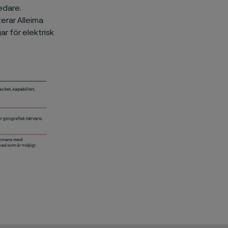
edare.
erar Alleima
r för elektrisk