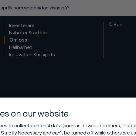
a språk som webbsidan visas på?
Sök
Investerare
Nyheter & artiklar
Om oss
Hållbarhet
Innovation & insights
es on our website
es to collect personal data (such as device identifiers, IP ad
 Strictly Necessary and can’t be turned off while others are u