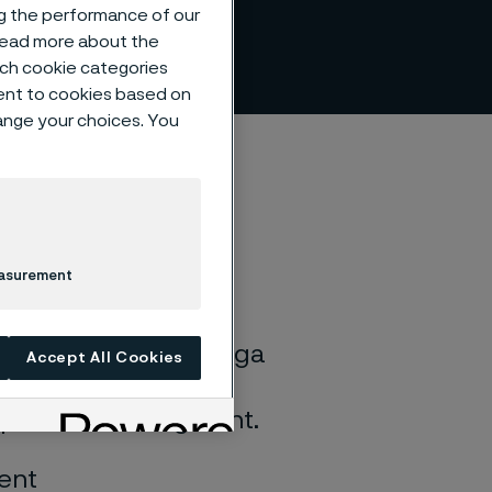
ng the performance of our
 read more about the
such cookie categories
ent to cookies based on
hange your choices. You
easurement
 tillväxt.
n central del i
önsam mix inom samtliga
Accept All Cookies
ingsstrategi för
 prioriterade segment.
ment