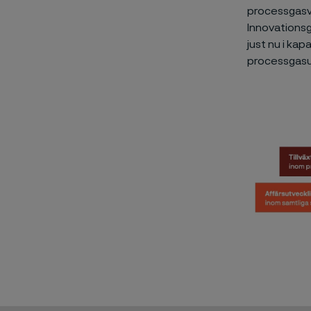
processgasvä
Innovationsg
just nu i ka
processgasu