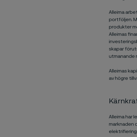
Alleima arbet
portföljen. 
produkter me
Alleimas fina
investeringsb
skapar förut
utmanande m
Alleimas kap
av högre till
Kärnkra
Alleima har l
marknaden dr
elektrifierin