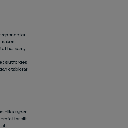
e komponenter
emakers,
t har varit,
ret slutfördes
gan etablerar
om olika typer
omfattar allt
och