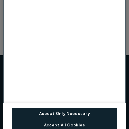
Alleima på Linkedin
Alleima på Instagram
Mer om Alleima
Om oss
Alleima i korthet
Accept Only Necessary
Accept All Cookies