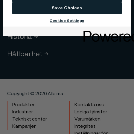
Uppförandekod
Save Choices
Kärnvärden
Cookies Settings
Historia
Hållbarhet
Copyright © 2026 Alleima
Produkter
Kontakta oss
Industrier
Lediga tjänster
Tekniskt center
Varumärken
Kampanjer
Integritet
Inställningar för