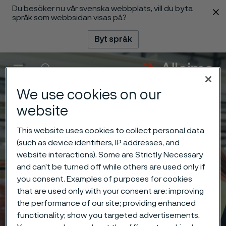
Du besöker nu vår svenska webbplats, vill du byta
 innehåll
språk som webbsidan visas på?
Byt språk
Meny
Sök
We use cookies on our
website
This website uses cookies to collect personal data
(such as device identifiers, IP addresses, and
website interactions). Some are Strictly Necessary
and can’t be turned off while others are used only if
you consent. Examples of purposes for cookies
that are used only with your consent are: improving
the performance of our site; providing enhanced
functionality; show you targeted advertisements.