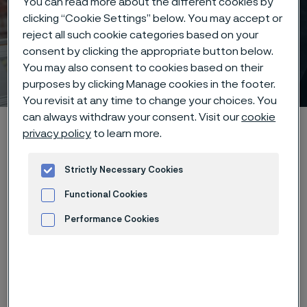
You can read more about the different cookies by
clicking “Cookie Settings” below. You may accept or
Ersättning och förmåner –
reject all such cookie categories based on your
Stöd för dig, i jobbet och i
consent by clicking the appropriate button below.
You may also consent to cookies based on their
livet
ill innehåll
purposes by clicking Manage cookies in the footer.
You revisit at any time to change your choices. You
can always withdraw your consent. Visit our
cookie
Hem
Karriär
Livet på Alleima
Ersättning och förmåner
privacy policy
to learn more.
Strictly Necessary Cookies
Functional Cookies
Att känna sig uppskattad handlar
Performance Cookies
om mer än lön. Därför erbjuder vi
konkurrenskraftig ersättning i
Advertisement and ad measurement
kombination med meningsfulla
förmåner som stöttar ditt