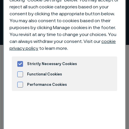
clicking “Cookie Settings” below. You may accept or
reject all such cookie categories based on your
consent by clicking the appropriate button below.
You may also consent to cookies based on their
purposes by clicking Manage cookies in the footer.
Våra varumärken
ill innehåll
You revisit at any time to change your choices. You
can always withdraw your consent. Visit our
cookie
privacy policy
to learn more.
Hem
Om oss
Alleima i korthet
Våra varumärken
Strictly Necessary Cookies
Functional Cookies
Performance Cookies
®
Vårt varumärke Alleima
är nytt, men
Advertisement and ad measurement
vi har en lång och rik historia. Vi är
oerhört stolta över var vi kommer
ifrån. Och vi ser ännu mer fram emot
vart vi är på väg. Vi är Alleima. Här för