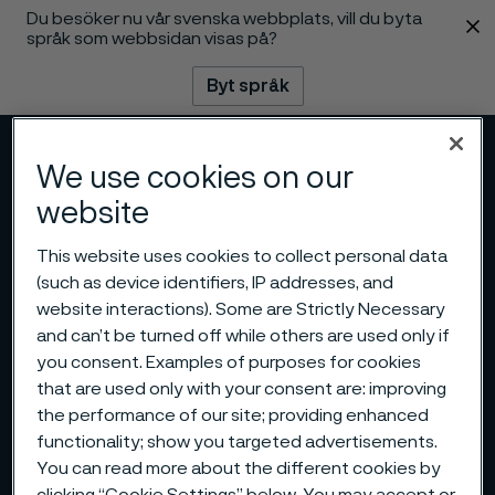
Du besöker nu vår svenska webbplats, vill du byta
 innehåll
språk som webbsidan visas på?
Byt språk
Meny
Sök
We use cookies on our
website
This website uses cookies to collect personal data
(such as device identifiers, IP addresses, and
website interactions). Some are Strictly Necessary
and can’t be turned off while others are used only if
you consent. Examples of purposes for cookies
that are used only with your consent are: improving
the performance of our site; providing enhanced
functionality; show you targeted advertisements.
You can read more about the different cookies by