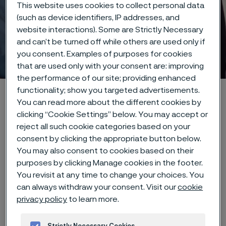
This website uses cookies to collect personal data
(such as device identifiers, IP addresses, and
website interactions). Some are Strictly Necessary
Jobba på Alleima - där
and can’t be turned off while others are used only if
kulturen driver innovation
you consent. Examples of purposes for cookies
ill innehåll
that are used only with your consent are: improving
the performance of our site; providing enhanced
functionality; show you targeted advertisements.
Hem
Karriär
You can read more about the different cookies by
clicking “Cookie Settings” below. You may accept or
reject all such cookie categories based on your
consent by clicking the appropriate button below.
Hos oss är människan
You may also consent to cookies based on their
den viktigaste
purposes by clicking Manage cookies in the footer.
You revisit at any time to change your choices. You
ingrediensen
can always withdraw your consent. Visit our
cookie
privacy policy
to learn more.
Vi vet att vår styrka ligger i