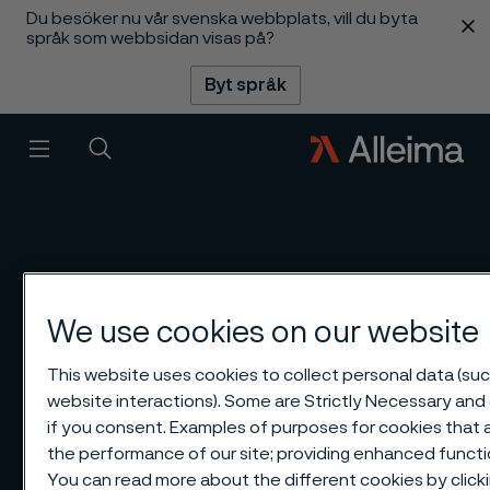
Du besöker nu vår svenska webbplats, vill du byta
 innehåll
språk som webbsidan visas på?
Byt språk
Meny
Sök
We use cookies on our website
This website uses cookies to collect personal data (such
website interactions). Some are Strictly Necessary and 
if you consent. Examples of purposes for cookies that a
the performance of our site; providing enhanced funct
You can read more about the different cookies by clic