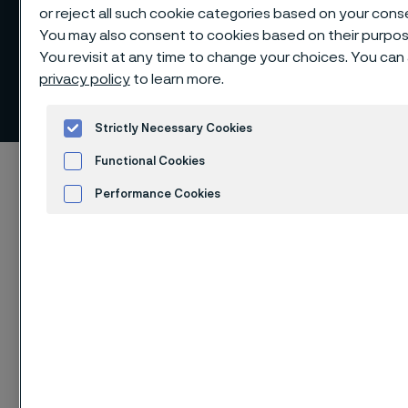
or reject all such cookie categories based on your cons
You may also consent to cookies based on their purpose
You revisit at any time to change your choices. You can
Mångfald bland ledande
privacy policy
to learn more.
befattningar och anställda
ill innehåll
Strictly Necessary Cookies
Functional Cookies
Hem
Hållbarhet
Hållbarhetsprestanda
Mångfald bland ledande befattningar och anställda
Performance Cookies
Advertisement and ad measurement
Cookies Sett
Redovisning av ledningen uppdelat
på kön
2025
2024