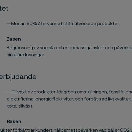
tet
―Mer än 80% återvunnet stål i tillverkade produkter
Basen
Begränsning av sociala och miljömässiga risker och påverka
cirkulära lösningar
erbjudande
―Tillväxt av produkter för gröna omställningen, fossilfri ene
elektrifiering, energieffektivitet och förbättrad livskvalitet
total tillväxt.
Basen
ukter förbättrar kunders hållbarhetspåverkan vad gäller CO2 