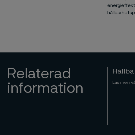
energieffekti
hållbarhets
Relaterad
Hållba
Läs mer i v
information