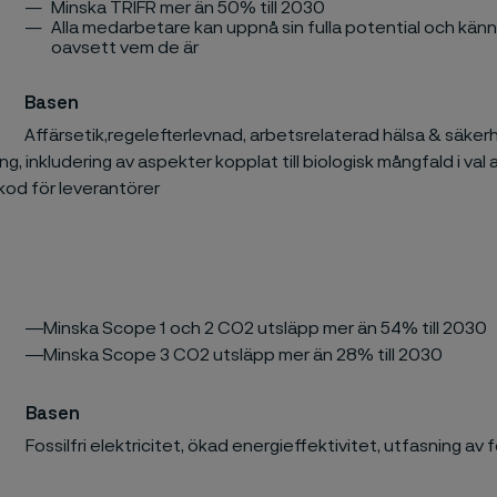
Minska TRIFR mer än 50% till 2030
Alla medarbetare kan uppnå sin fulla potential och känn
oavsett vem de är​
Basen
Affärsetik,regelefterlevnad, arbetsrelaterad hälsa & säker
ng, inkludering av aspekter kopplat till biologisk mångfald i val 
od för leverantörer
―Minska Scope 1 och 2 CO2 utsläpp mer än 54% till 2030
―Minska Scope 3 CO2 utsläpp mer än 28% till 2030
Basen
Fossilfri elektricitet, ökad energieffektivitet, utfasning av 