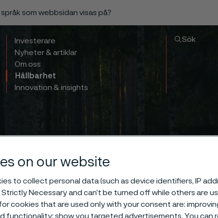
a språk som webbsidan visas på?
Sök
Investerare
Nyheter & artiklar
Om oss
Hållbarhet
Innovation & insights
es on our website
es to collect personal data (such as device identifiers, IP ad
 Strictly Necessary and can’t be turned off while others are u
or cookies that are used only with your consent are: improvi
ed functionality; show you targeted advertisements. You can