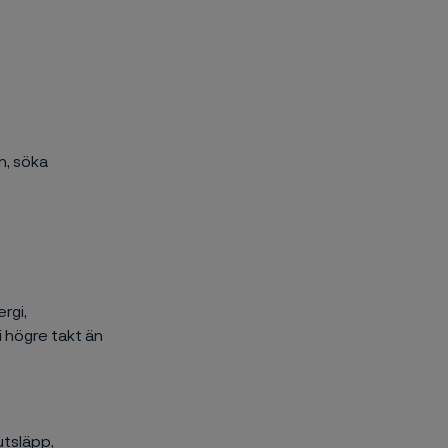
n, söka
rgi,
 i högre takt än
utsläpp,