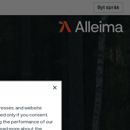
Byt språk
dresses, and website
sed only if you consent.
ng the performance of our
 read more about the