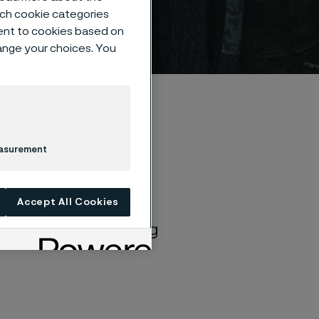
ar
such cookie categories
ent to cookies based on
hange your choices. You
easurement
tagande att ligga i
Accept All Cookies
 industrier genom
l är uppbyggda kring