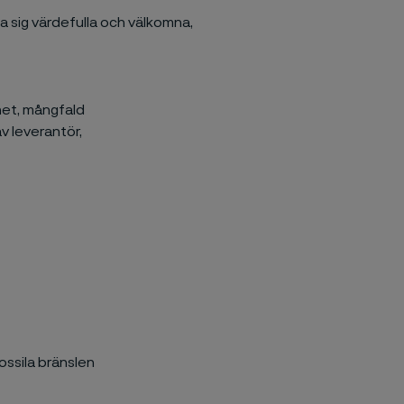
a sig värdefulla och välkomna,
het, mångfald
av leverantör,
fossila bränslen