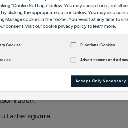
h prioritering
icking “Cookie Settings” below. You may accept or reject all 
by clicking the appropriate button below. You may also cons
ing Manage cookies in the footer. You revisit at any time to c
ur consent. Visit our
cookie privacy policy
to learn more.
ary Cookies
Functional Cookies
ookies
Advertisement and ad m
gsiktiga hållbarhetsmål återspeglar vårt å
Accept Only Necessary
 när det gäller hållbarhet och att främja
a erbjudanden och verksamheter. Våra må
kusområden.
ull arbetsgivare