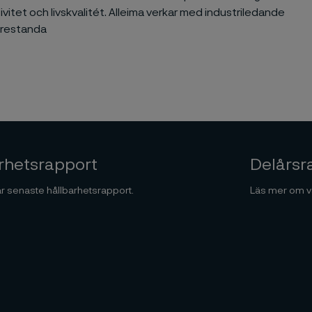
vitet och livskvalitét. Alleima verkar med industriledande
prestanda
rhetsrapport
Delårsr
år senaste hållbarhetsrapport.
Läs mer om vå