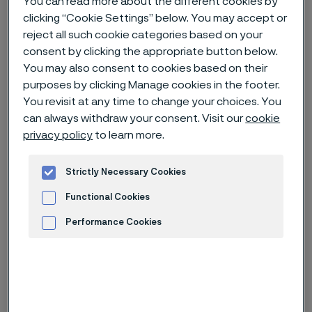
You can read more about the different cookies by
clicking “Cookie Settings” below. You may accept or
Hem
Nyheter & artiklar
News archive
reject all such cookie categories based on your
Alleimas kapitalmarknadsdag 2025
consent by clicking the appropriate button below.
You may also consent to cookies based on their
purposes by clicking Manage cookies in the footer.
You revisit at any time to change your choices. You
Published
can always withdraw your consent. Visit our
cookie
5 nov. 2025 12:00 CET
privacy policy
to learn more.
Categories
Pressmeddelande (ej regulatoriskt)
Strictly Necessary Cookies
Idag kl. 13:30 kommer Alleima att
Functional Cookies
hålla en kapitalmarknadsdag i
Performance Cookies
Stockholm, Sverige.
Advertisement and ad measurement
Under dagen kommer Alleima att ge en uppdatering