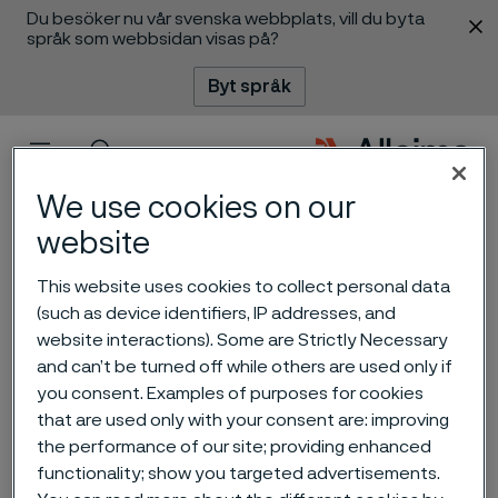
Du besöker nu vår svenska webbplats, vill du byta
 innehåll
språk som webbsidan visas på?
Byt språk
Meny
Sök
We use cookies on our
website
This website uses cookies to collect personal data
(such as device identifiers, IP addresses, and
website interactions). Some are Strictly Necessary
and can’t be turned off while others are used only if
you consent. Examples of purposes for cookies
Alleimas
that are used only with your consent are: improving
kapitalmarknadsdag 2025
the performance of our site; providing enhanced
ill innehåll
functionality; show you targeted advertisements.