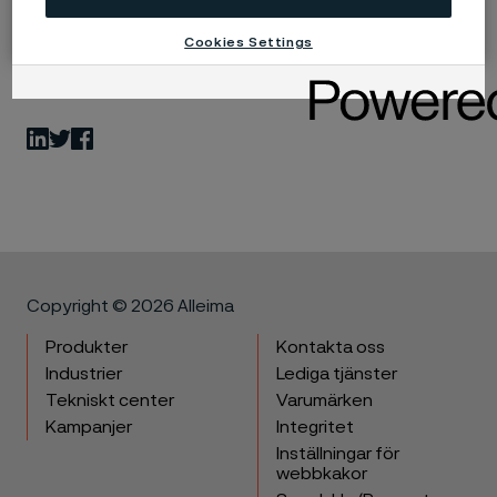
Cookies Settings
Published
5 nov. 2025 12:00 CET
LinkedIn
Twitter
Facebook
Copyright © 2026 Alleima
Produkter
Kontakta oss
Industrier
Lediga tjänster
Tekniskt center
Varumärken
Kampanjer
Integritet
Inställningar för
webbkakor