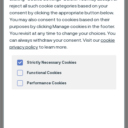
reject all such cookie categories based on your
Hem
Nyheter & artiklar
News archive
consent by clicking the appropriate button below.
Inbjudan till presentation av kvartalsrapport för det andra kvartalet
You may also consent to cookies based on their
2025 för Alleima
purposes by clicking Manage cookies in the footer.
You revisit at any time to change your choices. You
can always withdraw your consent. Visit our
cookie
privacy policy
to learn more.
Published
7 juli 2025 10:00 CET
Categories
Strictly Necessary Cookies
Pressmeddelande (ej regulatoriskt)
Functional Cookies
Alleima publicerar sin
Performance Cookies
kvartalsrapport för det första
Advertisement and ad measurement
kvartalet fredagen den 18 juli 2025,
cirka klockan 11:30.