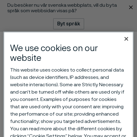
Du besöker nu vår svenska webbplats, vill du byta
 innehåll
språk som webbsidan visas på?
Byt språk
Meny
Sök
We use cookies on our
website
This website uses cookies to collect personal data
(such as device identifiers, IP addresses, and
website interactions). Some are Strictly Necessary
Inbjudan till presentation av
and can’t be turned off while others are used only if
you consent. Examples of purposes for cookies
kvartalsrapport för det
that are used only with your consent are: improving
andra kvartalet 2025 för
the performance of our site; providing enhanced
functionality; show you targeted advertisements.
Alleima
ill innehåll
You can read more about the different cookies by
clicking “Cookie Settings” below. You may accept or