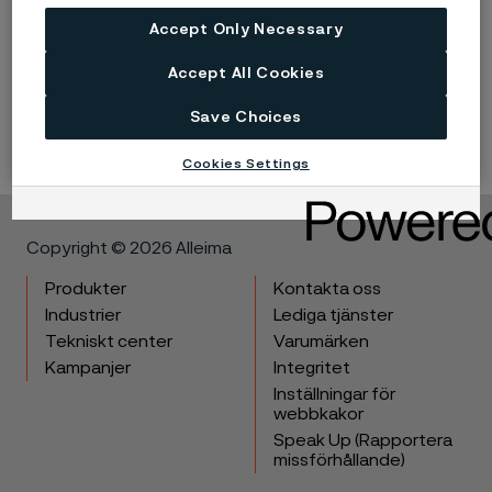
Published
7 juli 2025 10:00 CET
Accept Only Necessary
Accept All Cookies
LinkedIn
Twitter
Facebook
Save Choices
Cookies Settings
Copyright © 2026 Alleima
Produkter
Kontakta oss
Industrier
Lediga tjänster
Tekniskt center
Varumärken
Kampanjer
Integritet
Inställningar för
webbkakor
Speak Up (Rapportera
missförhållande)