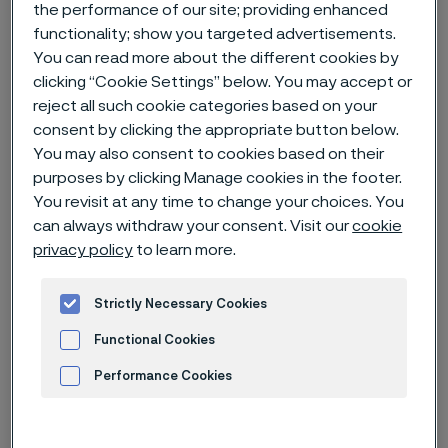
the performance of our site; providing enhanced
Hem
Nyheter & artiklar
News archive
functionality; show you targeted advertisements.
You can read more about the different cookies by
Alleima rapport för det andra kvartalet 2025
clicking “Cookie Settings” below. You may accept or
reject all such cookie categories based on your
consent by clicking the appropriate button below.
You may also consent to cookies based on their
Published
18 juli 2025 11:30 CET
purposes by clicking Manage cookies in the footer.
You revisit at any time to change your choices. You
Categories
Pressmeddelande (regulatoriskt)
can always withdraw your consent. Visit our
cookie
privacy policy
to learn more.
Motståndskraftig underliggande
lönsamhet trots minskade intäkter
Strictly Necessary Cookies
Functional Cookies
Performance Cookies
Höjdpunkter för det andra kvartalet 2025
Advertisement and ad measurement