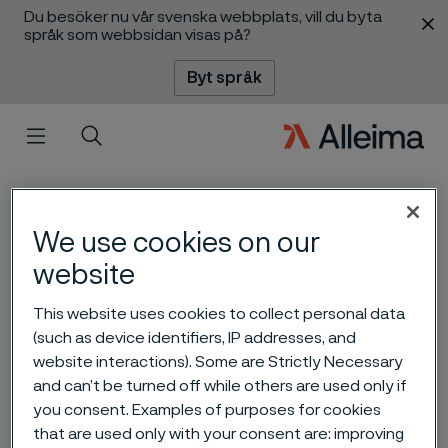
Du besöker nu vår svenska webbplats, vill du byta
 innehåll
språk som webbsidan visas på?
Byt språk
Meny
Sök
We use cookies on our
website
This website uses cookies to collect personal data
(such as device identifiers, IP addresses, and
website interactions). Some are Strictly Necessary
Alleima rapport för det
and can’t be turned off while others are used only if
andra kvartalet 2025
you consent. Examples of purposes for cookies
ill innehåll
that are used only with your consent are: improving