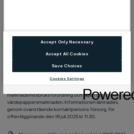
bränslecellsteknik för bilar, lastbilar och
vätgasproduktion. Vår helt integrerade värdekedja,
från forskning och utveckling till slutprodukt, möjliggör
industriledande teknologi, kvalitet, hållbarhet och
cirkularitet. Alleima, med huvudkontor i Sandviken,
Sverige, hade omkring 6 500 medarbetare och intäkter
Accept Only Necessary
om cirka 20 miljarder kronor i ungefär 80 länder under
2024. Alleima-aktien noterades på Nasdaq
Accept All Cookies
Stockholms storbolagslista den 31 augusti 2022 under
Save Choices
symbolen ‘ALLEI’. Läs mer på
www.alleima.com/se
.
Cookies Settings
Denna information är sådan information som Alleima
AB (publ) är skyldigt att offentliggöra enligt EU:s
marknadsmissbruksförordning och lagen om
värdepappersmarknaden. Informationen lämnades,
genom ovanstående kontaktpersons försorg, för
offentliggörande den 18 juli 2025 kl. 11.30.