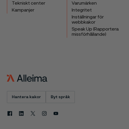
Tekniskt center
Varumärken
Kampanjer
Integritet
Inställningar för
webbkakor
Speak Up (Rapportera
missförhållande)
Hantera kakor
Byt språk
Facebook
Linkedin
X
Instagram
Youtube