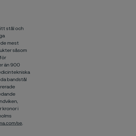
itt stål och
iga
r de mest
ukter såsom
för
ler än 900
edicintekniska
agda bandstål
egrerade
iledande
andviken,
 kronor i
holms
ima.com/se
.