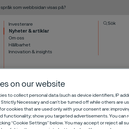
a språk som webbsidan visas på?
Sök
Investerare
Nyheter & artiklar
Om oss
Hållbarhet
Innovation & insights
es on our website
es to collect personal data (such as device identifiers, IP ad
Alleima publicerar si
 Strictly Necessary and can’t be turned off while others are u
l innehåll
or cookies that are used only with your consent are: improvi
ed functionality; show you targeted advertisements. You can
icking “Cookie Settings” below. You may accept or reject all 
edovisning 2024