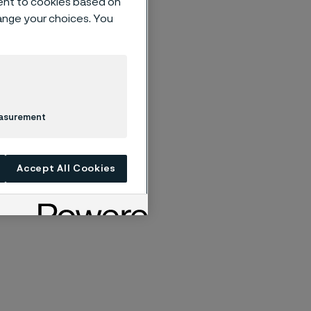
ent to cookies based on
hange your choices. You
änglig i svensk
easurement
Accept All Cookies