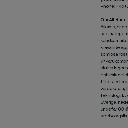
Phone: +46 (
Om Alleima
Alleima, är e
speciallegeri
kundsamarbet
krävande appl
sömlösa rostf
vitvarukompre
aktiva legeri
och mikroelek
för bränslece
värdekedja, f
teknologi, kv
Sverige, hade
ungefär 80 l
storbolagslis