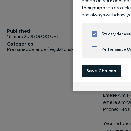
based on your consent 
their purposes by click
can always withdraw yo
Published
Alleima har i
Strictly Necess
19 mars 2025 09:00 CET
och engelsk 
Categories
Pressmeddelande (regulatoriskt)
Performance C
Sandviken, 1
Cookies Settings
Alleima AB (p
Save Choices
Kontaktupp
Emelie Alm, H
emelie.alm@
Phone: +46 (
Yvonne Edenh
yvonne.eden