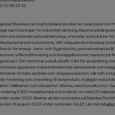
0) 72
145 23 42
n global tillverkare av högförädlade produkter i avancerat rostfr
ngar samt lösningar för industriell värmning. Baserat på långvar
en och ledande materialteknologi, utvecklar vi produkter fö
ikationerna och industrierna. Vårt erbjudande inkluderar
prod
ria rör för energi-, kemi- och flygindustrin, precisionsbandstål 
ssorer, luftkonditionering och knivapplikationer, baserat på f
ngsrecept. Det omfattar också ultrafin tråd för användning i m
troniska apparater, industriell elektrisk värmeteknik och bel
llsteknik för bilar, lastbilar och vätgasproduktion. Vår helt int
rån forskning och utveckling till slutprodukt, möjliggör industr
alitet, hållbarhet och cirkularitet. Alleima, med huvudkontor i S
 omkring 6 500 medarbetare och intäkter om cirka 20 miljarder
änder under 2024. Alleima-aktien noterades på Nasdaq Stock
ta den 31 augusti 2022 under symbolen ‘ALLEI’. Läs mer på
alle