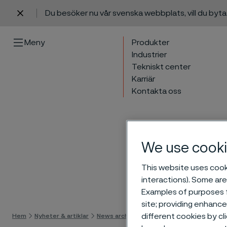
Du besöker nu vår svenska webbplats, vill du byt
 innehåll
Meny
Produkter
Industrier
Tekniskt center
Karriär
Kontakta oss
We use cooki
This website uses cooki
interactions). Some are
Gå til
Examples of purposes f
site; providing enhanc
different cookies by cl
Hem
Nyheter & artiklar
News archive
Alleima publicerar sin årsr