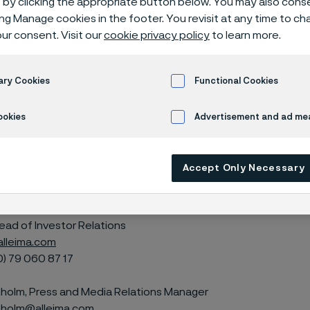
by clicking the appropriate button below. You may also cons
ing Manage cookies in the footer. You revisit at any time to c
ur consent. Visit our
cookie privacy policy
to learn more.
dag publicerat sin årsredovisning för 2024. Rapporten finns tillg
ary Cookies
Functional Cookies
version på Alleimas
hemsida
.
ookies
Advertisement and ad m
9 mars 2025
ubl)
Accept Only Necessary
gifter
ead of Investor Relations
alleima.com
0) 79
060 87 17
olm, Press and Media Relations Manager
holm@alleima.com