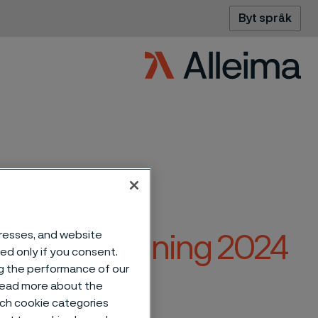
Byt språk
dresses, and website
n årsredovisning 2024
sed only if you consent.
ng the performance of our
 read more about the
such cookie categories