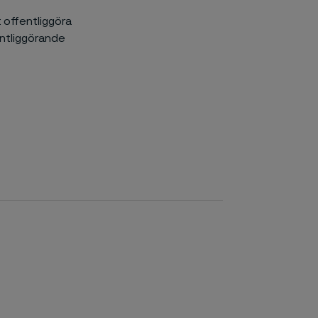
t offentliggöra
ntliggörande