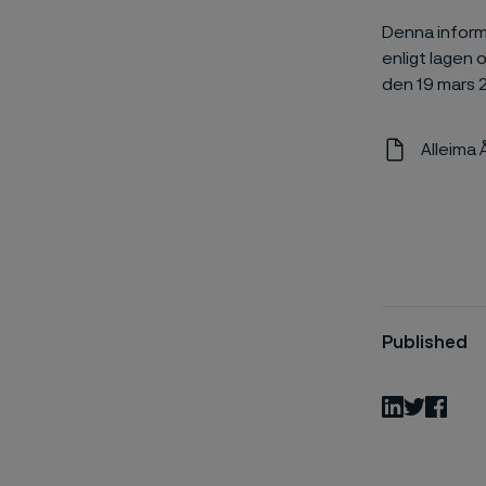
Denna informa
enligt lagen
den 19 mars 2
Alleima 
Published
LinkedIn
Twitter
Fac