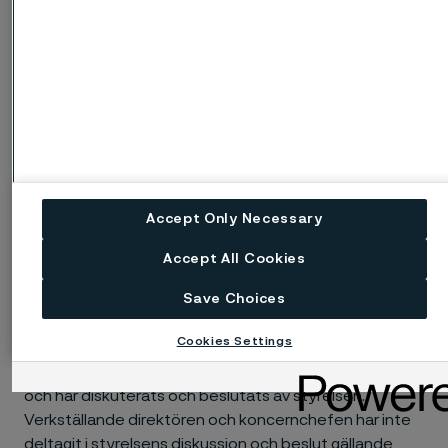
kommer att fördelas över åren 2025–2027.
Alleima avser att säkra sitt åtagande att leverera
Alleima-aktier under LTI 2025 genom aktieswapavtal
med tredje part. Kostnaden för en sådan aktieswap
beräknas uppgå till en engångskostnad om cirka 250
000 kronor, oavsett om beräkningen baseras på ett
aktiepris om 70 kronor eller 120 kronor, under
antagande att full tilldelning sker och att samtliga
Accept Only Necessary
anställda deltar i programmet och förvärvar maximalt
antal Alleima-aktier. Denna kostnad kan emellertid
Accept All Cookies
reduceras med värdet av eventuella utdelningar.
Save Choices
Beredning av förslaget
Cookies Settings
Förslaget har beretts av styrelsens ersättningsutskott
och har diskuterats och beslutats av styrelsen.
Verkställande direktören och koncernchefen har inte
deltagit i styrelsens diskussion och beslut gällande