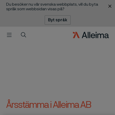
Du besöker nu vår svenska webbplats, vill du byta
 innehåll
språk som webbsidan visas på?
Byt språk
Meny
Sök
Årsstämma i Alleima AB
ill innehåll