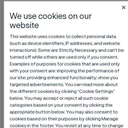
Hem
Nyheter & artiklar
News archive
Årsstämma i Alleima AB
We use cookies on our
website
Published
This website uses cookies to collect personal data
24 mars 2025 09:00 CET
(such as device identifiers, IP addresses, and website
Categories
interactions). Some are Strictly Necessary and can’t be
Pressmeddelande (regulatoriskt)
turned off while others are used only if you consent.
Examples of purposes for cookies that are used only
Aktieägarna i Alleima AB kallas till
with your consent are: improving the performance of
årsstämma måndagen den 28 april
our site; providing enhanced functionality; show you
2025 kl. 16.00 i Ferrum Arena,
targeted advertisements. You can read more about
the different cookies by clicking “Cookie Settings”
Arenavägen 1 i Sandviken.
below. You may accept or reject all such cookie
Inregistreringen till stämman börjar
categories based on your consent by clicking the
kl. 14.30. Omkring klockan 15.00
appropriate button below. You may also consent to
kommer Alleima Innovation Prize att
cookies based on their purposes by clicking Manage
cookies in the footer. You revisit at any time to change
delas ut. Kaffe och te kommer att