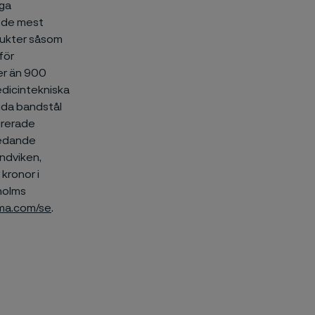
iga
r de mest
ukter såsom
för
ler än 900
edicintekniska
agda bandstål
egrerade
iledande
andviken,
kronor i
holms
ima.com/se
.