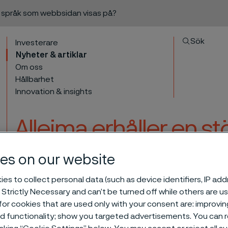
a språk som webbsidan visas på?
Sök
Investerare
Nyheter & artiklar
Om oss
Hållbarhet
Innovation & insights
Alleima erhåller en st
högförädlade rör; umbil
es on our website
gassegmentet
es to collect personal data (such as device identifiers, IP ad
l innehåll
 Strictly Necessary and can’t be turned off while others are u
or cookies that are used only with your consent are: improvi
ed functionality; show you targeted advertisements. You can
rder för högförädlade rör; umbilicalrör till olje- och gassegmentet