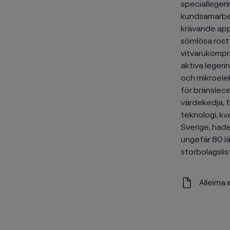
speciallegeri
kundsamarbet
krävande appl
sömlösa rostf
vitvarukompre
aktiva legeri
och mikroelek
för bränslece
värdekedja, f
teknologi, kv
Sverige, hade
ungefär 80 l
storbolagslis
Alleima 