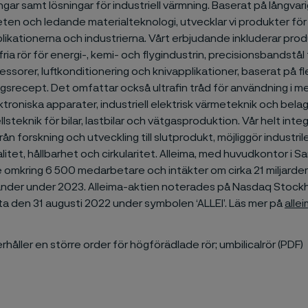
ngar samt lösningar för industriell värmning. Baserat på långvar
en och ledande materialteknologi, utvecklar vi produkter fö
ikationerna och industrierna. Vårt erbjudande inkluderar
prod
ria rör för energi-, kemi- och flygindustrin, precisionsbandstål 
ssorer, luftkonditionering och knivapplikationer, baserat på f
ngsrecept. Det omfattar också ultrafin tråd för användning i m
troniska apparater, industriell elektrisk värmeteknik och bel
llsteknik för bilar, lastbilar och vätgasproduktion. Vår helt int
rån forskning och utveckling till slutprodukt, möjliggör industr
alitet, hållbarhet och cirkularitet. Alleima, med huvudkontor i S
 omkring 6 500 medarbetare och intäkter om cirka 21 miljarder 
änder under 2023. Alleima-aktien noterades på Nasdaq Stock
ta den 31 augusti 2022 under symbolen ‘ALLEI’. Läs mer på
alle
erhåller en större order för högförädlade rör; umbilicalrör (PDF)