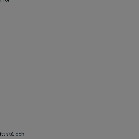
f för
itt stål och