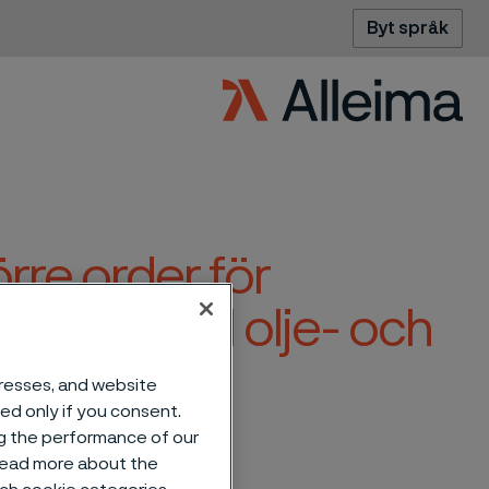
Byt språk
örre order för
icalrör till olje- och
dresses, and website
sed only if you consent.
ng the performance of our
 read more about the