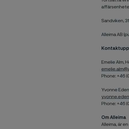
fortsätta vin
affärsenhete
Sandviken, 31
Alleima AB (p
Kontaktupp
Emelie Alm, H
emelie.alm@
Phone: +46 (
Yvonne Edenh
yvonne.eden
Phone: +46 (
Om Alleima
Alleima, är e