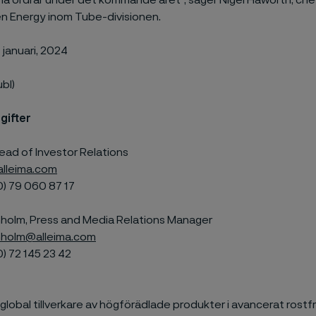
na ordrar under det kommande året”, säger Nigel Haworth, che
n Energy inom Tube-divisionen.
 januari, 2024
ubl)
gifter
ead of Investor Relations
alleima.com
0) 79
060 87 17
olm, Press and Media Relations Manager
holm@alleima.com
0) 72
145 23 42
n global tillverkare av högförädlade produkter i avancerat rostfr