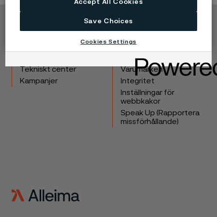
Accept All Cookies
Save Choices
Copyright © 2026 Alleima
Cookies Settings
Produkter
Kontakta oss
Industrier
Lediga tjänster
Tekniskt center
Varumärken
Kampanjer
Integritet
Inställningar för
webbkakor
Speak Up (Rapportera
missförhållande)