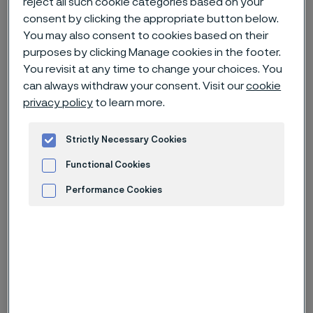
reject all such cookie categories based on your
consent by clicking the appropriate button below.
Hem
Nyheter & artiklar
News archive
You may also consent to cookies based on their
Alleima publicerar sin årsredovisning 2022
purposes by clicking Manage cookies in the footer.
You revisit at any time to change your choices. You
can always withdraw your consent. Visit our
cookie
privacy policy
to learn more.
Published
23 mars 2023 10:00 CET
Strictly Necessary Cookies
Categories
Pressmeddelande (regulatoriskt)
Functional Cookies
Alleima har idag publicerat sin årsredovisning för 2022.
Performance Cookies
Rapporten finns tillgänglig i svensk och engelsk version
Advertisement and ad measurement
på Alleimas
hemsida
.
Sandviken, 23 mars 2023
Alleima AB (publ)