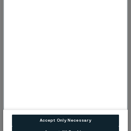
Denna information är sådan information som Alleima
AB (publ) är skyldigt att offentliggöra enligt lagen om
värdepappersmarknaden. Informationen lämnades för
offentliggörande den 23 mars 2023 kl 10:00.
Alleima Årsredovisning 2022 (PDF)
Published
23 mars 2023 10:00 CET
LinkedIn
Twitter
Facebook
Accept Only Necessary