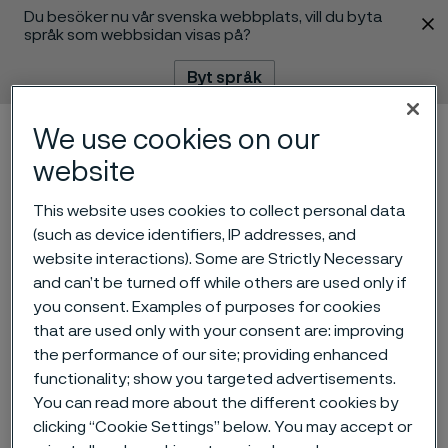
Du besöker nu vår svenska webbplats, vill du byta
 innehåll
språk som webbsidan visas på?
Byt språk
We use cookies on our
Meny
Sök
website
This website uses cookies to collect personal data
(such as device identifiers, IP addresses, and
website interactions). Some are Strictly Necessary
and can’t be turned off while others are used only if
you consent. Examples of purposes for cookies
that are used only with your consent are: improving
the performance of our site; providing enhanced
Alleima publicerar sin
functionality; show you targeted advertisements.
årsredovisning 2022
You can read more about the different cookies by
ill innehåll
clicking “Cookie Settings” below. You may accept or