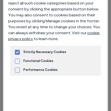
reject all such cookie categories based on your
Hem
Nyheter & artiklar
News archive
consent by clicking the appropriate button below.
You may also consent to cookies based on their
Alleima erhåller en större order avseende högförädlade rör till olje-
och gassegmentet
purposes by clicking Manage cookies in the footer.
You revisit at any time to change your choices. You
can always withdraw your consent. Visit our
cookie
privacy policy
to learn more.
Published
17 nov. 2022 09:00 CET
Strictly Necessary Cookies
Categories
Pressmeddelande (ej regulatoriskt)
Functional Cookies
Alleima har erhållit en större order
Performance Cookies
för högförädlade rör; umbilicalrör, till
Advertisement and ad measurement
kundsegmentet olja och gas, till ett
totalt värde om cirka 240 miljoner
kronor.