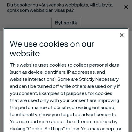
Du besöker nu vår svenska webbplats, vill du byta
 innehåll
språk som webbsidan visas på?
Byt språk
Meny
Sök
We use cookies on our
website
This website uses cookies to collect personal data
(such as device identifiers, IP addresses, and
website interactions). Some are Strictly Necessary
Alleima erhåller en större
and can’t be turned off while others are used only if
you consent. Examples of purposes for cookies
order avseende
that are used only with your consent are: improving
högförädlade rör till olje-
the performance of our site; providing enhanced
functionality; show you targeted advertisements.
och gassegmentet
You can read more about the different cookies by
ill innehåll
clicking “Cookie Settings” below. You may accept or