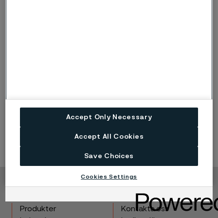
Alleima erhåller en större order avseende
högförädlade rör till olje- och gassegmentet (PDF)
Published
17 nov. 2022 09:00 CET
LinkedIn
Twitter
Facebook
Accept Only Necessary
Accept All Cookies
Save Choices
Cookies Settings
Copyright © 2026 Alleima
Produkter
Kontakta oss