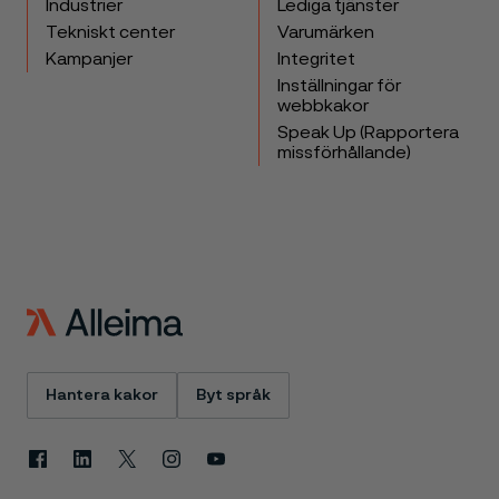
Industrier
Lediga tjänster
Tekniskt center
Varumärken
Kampanjer
Integritet
Inställningar för
webbkakor
Speak Up (Rapportera
missförhållande)
Hantera kakor
Byt språk
Facebook
Linkedin
X
Instagram
Youtube