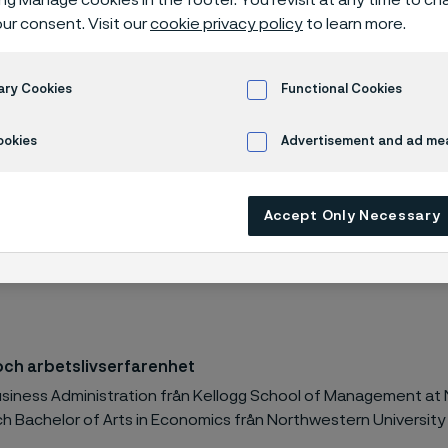
von Schantz
ur consent. Visit our
cookie privacy policy
to learn more.
ary Cookies
Functional Cookies
ntz
ookies
Advertisement and ad m
Accept Only Necessary
schef Tube
sedan 2023
och arbetslivserfarenhet
usiness Administration från Kellogg School of Management at
ch Bachelor of Arts in Economics från Northwestern University 