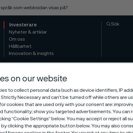
a språk som webbsidan visas på?
Sök
Investerare
Nyheter & artiklar
Om oss
Hållbarhet
Innovation & insights
es on our website
es to collect personal data (such as device identifiers, IP ad
 Strictly Necessary and can’t be turned off while others are u
or cookies that are used only with your consent are: improvi
ed functionality; show you targeted advertisements. You can
icking “Cookie Settings” below. You may accept or reject all 
by clicking the appropriate button below. You may also cons
ing Manage cookies in the footer. You revisit at any time to c