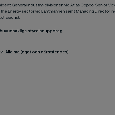
sident General Industry-divisionen vid Atlas Copco, Senior Vi
 the Energy sector vid Lantmännen samt Managing Director i
xtrusions).
huvudsakliga styrelseuppdrag
v i Alleima (eget och närståendes)