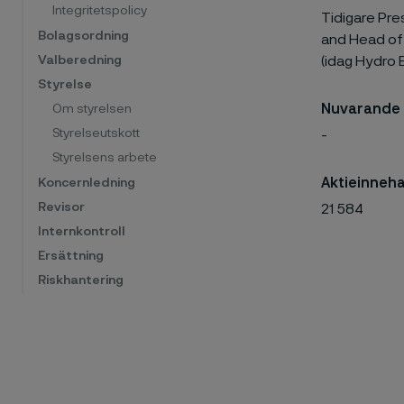
Integritetspolicy
Tidigare Pre
Bolagsordning
and Head of
Valberedning
(idag Hydro E
Styrelse
Nuvarande 
Om styrelsen
Styrelseutskott
-
Styrelsens arbete
Aktieinneha
Koncernledning
Revisor
21 584
Internkontroll
Ersättning
Riskhantering