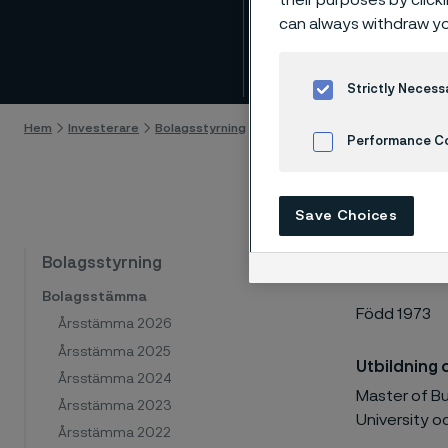
Carl 
can always withdraw yo
Gå till innehåll
Strictly Necess
Hem
Investerare
Bolagsstyrning
Koncernledning
Carl von Scha
Performance C
Cookies Settings
Save Choices
Division
Bolagsstyrning
Bolagsstämma
Född
1973
Årsstämma 2026
Årsstämma 2025
Utbildning 
Årsstämma 2024
Master of B
Årsstämma 2023
University o
Årsstämma 2022