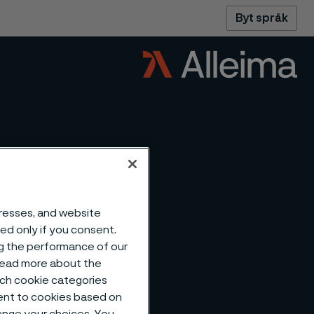
Byt språk
dresses, and website
sed only if you consent.
ng the performance of our
 read more about the
such cookie categories
ent to cookies based on
hange your choices. You