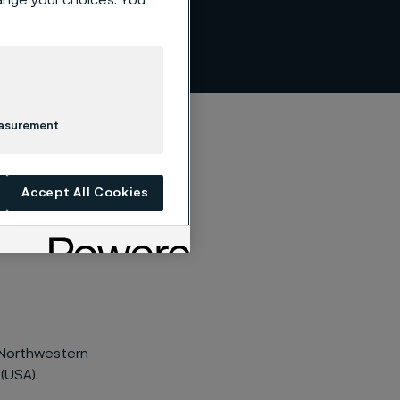
easurement
Accept All Cookies
 Northwestern
(USA).