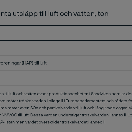
nta utsläpp till luft och vatten, ton
roreningar (HAP) till luft
n till luft och vatten avser produktionsenheten i Sandviken som är d
m möter tröskelvärden i bilaga II i Europaparlamentets och rådets fö
ima mäter även SOx och partikelvärden till luft och långlivade organis
NMVOC till luft. Dessa värden understiger tröskelvärden i annex II. Ut
P-listan men värdet överskrider tröskelvärdet i annex II.