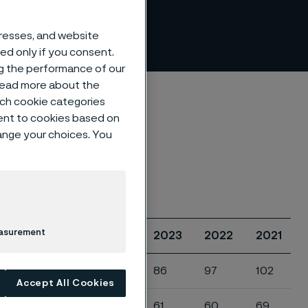
dresses, and website
sed only if you consent.
ng the performance of our
 read more about the
such cookie categories
ent to cookies based on
hange your choices. You
easurement
2025
2024
2023
2022
2021
82
83
86
97
102
Accept All Cookies
63
61
61
60
69