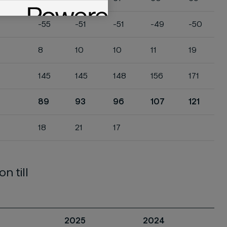
-55
-51
-51
-49
-50
8
10
10
11
19
145
145
148
156
171
89
93
96
107
121
18
21
17
n till
2025
2024