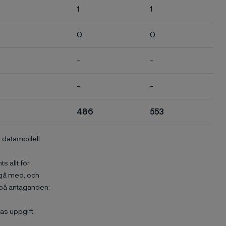
1
1
0
0
-
-
-
-
486
553
n datamodell
s allt för
ngå med, och
 på antaganden:
nas uppgift.