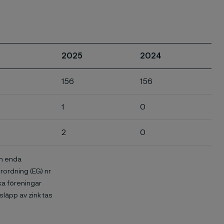
2025
2024
156
156
1
0
2
0
en enda
rordning (EG) nr
ka föreningar
släpp av zink tas