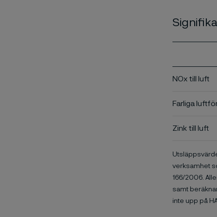
Signifika
NOx till luft
Farliga luftfö
Zink till luft
Utsläppsvärde
verksamhet so
166/2006. Alle
samt beräknar 
inte upp på HA