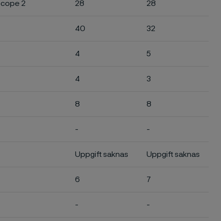
 Scope 2
28
28
40
32
4
5
4
3
8
8
-
-
Uppgift saknas
Uppgift saknas
6
7
-
-