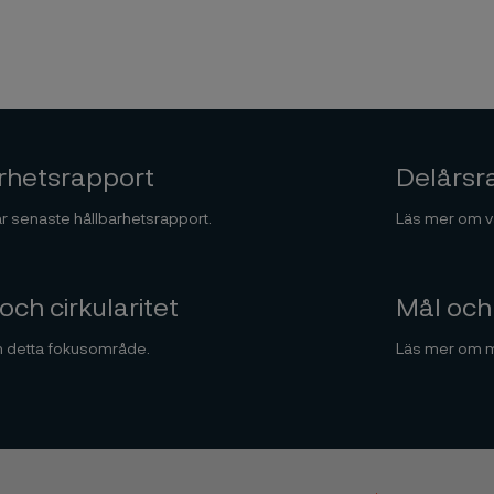
rhetsrapport
Delårsr
år senaste hållbarhetsrapport.
Läs mer om vå
och cirkularitet
Mål och 
 detta fokusområde.
Läs mer om må