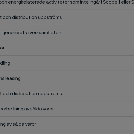
och energirelaterade aktiviteter som inte ingår i Scope 1 eller
t och distribution uppströms
om genererats i verksamheten
sor
dling
s leasing
t och distribution nedströms
earbetning av sålda varor
ing av sålda varor