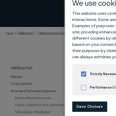
We use cooki
Utslä
This website uses cooki
Gå till innehåll
interactions). Some are
Examples of purposes f
site; providing enhanc
Hem
Hållbarhet
Hållbarhetsprestanda
Utsläpp
different cookies by cl
based on your consent 
their purposes by click
can always withdraw yo
Hållbarhet
Koldioxi
Strictly Necess
Klimat
Cirkularitet
Performance C
Ansvarsfull arbetsgivare
Etiskt affärsbeteende
Cookies Settings
Scope 1
Hälsa, säkerhet och välbefinnande
Save Choices
Mänskliga rättigheter
Scope 2, el