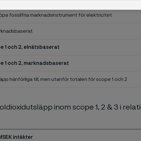
 köpa fossilfria marknadsinstrument för elektricitet
rknadsbaserat
e 1 och 2, elnätsbaserat
pe 1 och 2, marknadsbaserat
äpp hänförliga till, men utanför totalen för scope 1 och 2
ldioxidutsläpp inom scope 1, 2 & 3 i relatio
MSEK intäkter