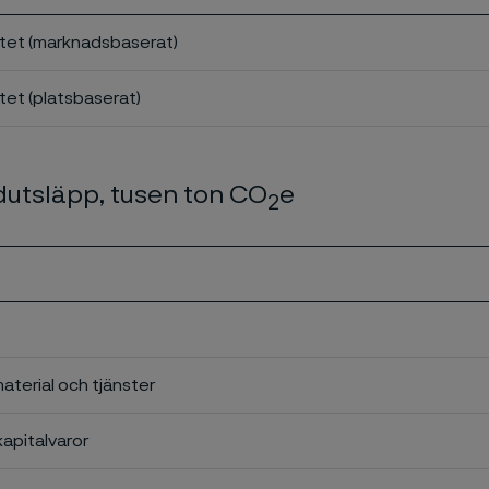
tet (marknadsbaserat)
et (platsbaserat)
dutsläpp, tusen ton CO
e
2
material och tjänster
kapitalvaror