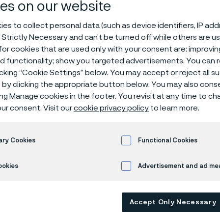
es on our website
pp
es to collect personal data (such as device identifiers, IP ad
 Strictly Necessary and can’t be turned off while others are u
or cookies that are used only with your consent are: improvi
ed functionality; show you targeted advertisements. You can
icking “Cookie Settings” below. You may accept or reject all 
by clicking the appropriate button below. You may also cons
ing Manage cookies in the footer. You revisit at any time to c
ur consent. Visit our
cookie privacy policy
to learn more.
e
dutsläpp, tusen ton CO
2
ary Cookies
Functional Cookies
ookies
Advertisement and ad m
Accept Only Necessary
nätsbaserat