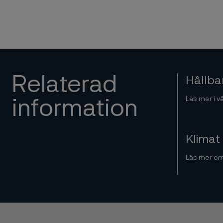
Relaterad
Hållba
Läs mer i v
information
Klimat 
Läs mer om