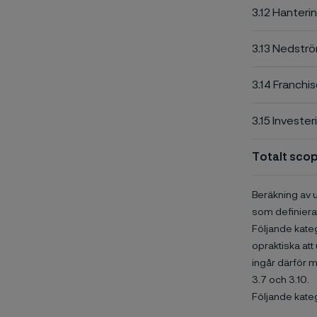
3.12 Hanterin
3.13 Nedströ
3.14 Franchi
3.15 Invester
Totalt scop
Beräkning av 
som definiera
Följande katego
opraktiska at
ingår därför 
3.7 och 3.10.
Följande katego