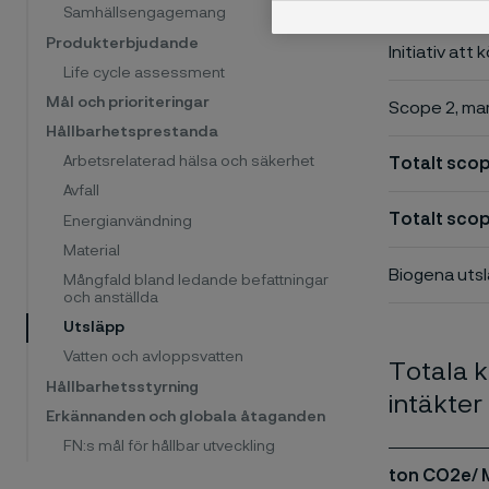
Samhällsengagemang
Produkterbjudande
Initiativ att
Life cycle assessment
Mål och prioriteringar
Scope 2, ma
Hållbarhetsprestanda
Arbetsrelaterad hälsa och säkerhet
Totalt scop
Avfall
Totalt sco
Energianvändning
Material
Biogena utsl
Mångfald bland ledande befattningar
och anställda
Utsläpp
Vatten och avloppsvatten
Totala ko
Hållbarhetsstyrning
intäkter
Erkännanden och globala åtaganden
FN:s mål för hållbar utveckling
ton CO2e/ 