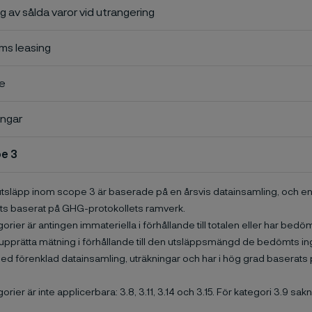
g av sålda varor vid utrangering
ms leasing
se
ingar
e 3
utsläpp inom scope 3 är baserade på en årsvis datainsamling, och e
ts baserat på GHG-protokollets ramverk.
rier är antingen immateriella i förhållande till totalen eller har bedömt
t upprätta mätning i förhållande till den utsläppsmängd de bedömts i
med förenklad datainsamling, uträkningar och har i hög grad baserats
rier är inte applicerbara: 3.8, 3.11, 3.14 och 3.15. För kategori 3.9 sak