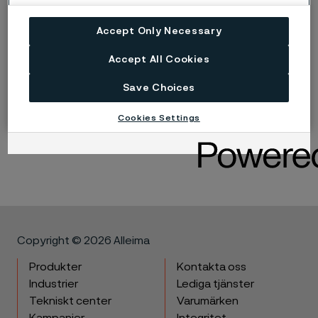
Accept Only Necessary
Accept All Cookies
Save Choices
Published
19 juni 2024 09:00 CET
Cookies Settings
LinkedIn
Twitter
Facebook
Copyright © 2026 Alleima
Produkter
Kontakta oss
Industrier
Lediga tjänster
Tekniskt center
Varumärken