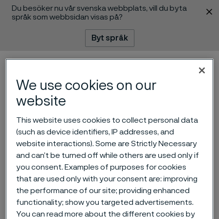
Du besöker nu vår svenska webbplats, vill du byta
 innehåll
språk som webbsidan visas på?
Byt språk
Meny
Sök
We use cookies on our
website
Alleima ingår strategiskt
This website uses cookies to collect personal data
partnerskap för att utveckla
(such as device identifiers, IP addresses, and
och industrialisera fullskaliga
website interactions). Some are Strictly Necessary
and can’t be turned off while others are used only if
elektriska
you consent. Examples of purposes for cookies
processgasvärmare för
that are used only with your consent are: improving
the performance of our site; providing enhanced
DRI-anläggningar
functionality; show you targeted advertisements.
ill innehåll
You can read more about the different cookies by