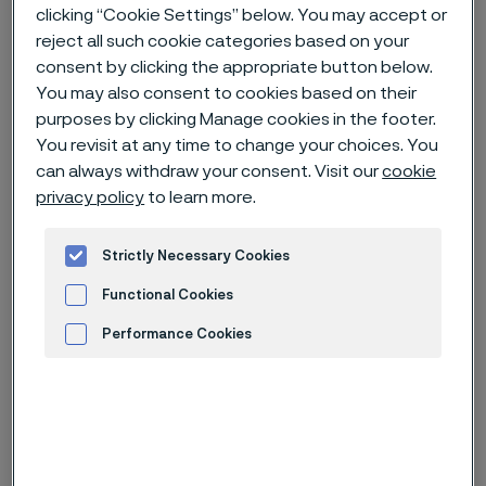
clicking “Cookie Settings” below. You may accept or
Hem
Nyheter & artiklar
News archive
reject all such cookie categories based on your
consent by clicking the appropriate button below.
Alleima ingår strategiskt partnerskap för att utveckla och
industrialisera fullskaliga elektriska processgasvärmare för DRI-
You may also consent to cookies based on their
anläggningar
purposes by clicking Manage cookies in the footer.
You revisit at any time to change your choices. You
can always withdraw your consent. Visit our
cookie
privacy policy
to learn more.
Published
19 juni 2024 09:00 CET
Categories
Strictly Necessary Cookies
Pressmeddelande (ej regulatoriskt)
Functional Cookies
Alleimas division Kanthal, har ingått
Performance Cookies
ett strategiskt partnerskap med
Advertisement and ad measurement
Danieli, en global leverantör av
nyckelfärdiga anläggningar och
utrustning till järn- och stålindustrin,