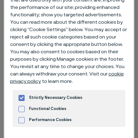
the performance of our site; providing enhanced
Hem
Nyheter & artiklar
News archive
functionality; show you targeted advertisements.
Alleima rapport för fjärde kvartalet och helåret 2022
You can read more about the different cookies by
clicking “Cookie Settings” below. You may accept or
reject all such cookie categories based on your
consent by clicking the appropriate button below.
Published
You may also consent to cookies based on their
24 jan. 2023 11:30 CET
purposes by clicking Manage cookies in the footer.
Categories
You revisit at any time to change your choices. You
Pressmeddelande (regulatoriskt)
can always withdraw your consent. Visit our
cookie
privacy policy
to learn more.
Ett händelserikt kvartal och ett år
med rekordhöga intäkter
Strictly Necessary Cookies
Functional Cookies
Performance Cookies
Höjdpunkter för det fjärde kvartalet 2022
Advertisement and ad measurement