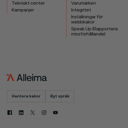
Tekniskt center
Varumärken
Kampanjer
Integritet
Inställningar för
webbkakor
Speak Up (Rapportera
missförhållande)
Hantera kakor
Byt språk
Facebook
Linkedin
X
Instagram
Youtube