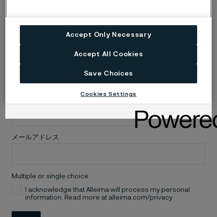
ば、最新情報をお知らせします。そ
れまでの間、最新情報については
Accept Only Necessary
Linkedin
でフォローしてください。
Accept All Cookies
氏名
Save Choices
Cookies Settings
役職
メールアドレス
Multiple or single choice
I acknowledge that Alleima will process my personal
information. Read more at alleima.com/privacy