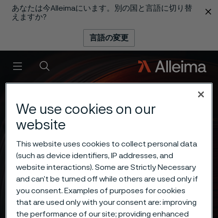
あなたは今Alleimaにいます。別の国と言語に切り替
 content
えますか?
言語の変更
メニュー
検索
We use cookies on our
website
This website uses cookies to collect personal data
(such as device identifiers, IP addresses, and
website interactions). Some are Strictly Necessary
and can’t be turned off while others are used only if
you consent. Examples of purposes for cookies
that are used only with your consent are: improving
the performance of our site; providing enhanced