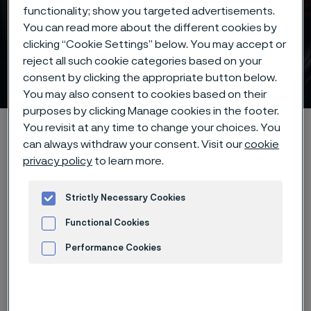
functionality; show you targeted advertisements.
You can read more about the different cookies by
clicking “Cookie Settings” below. You may accept or
reject all such cookie categories based on your
原子力ソリューション
consent by clicking the appropriate button below.
 to content
You may also consent to cookies based on their
purposes by clicking Manage cookies in the footer.
Alleimaスタートページ
産業
原子力
You revisit at any time to change your choices. You
can always withdraw your consent. Visit our
cookie
privacy policy
to learn more.
Strictly Necessary Cookies
I want to learn more
Functional Cookies
Performance Cookies
Advertisement and ad measurement
厳しい要求に応える原子