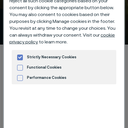
reject all such cookie categories based on your
consent by clicking the appropriate button below.
You may also consent to cookies based on their
purposes by clicking Manage cookies in the footer.
You revisit at any time to change your choices. You
研究とイノベーション
 to content
can always withdraw your consent. Visit our
cookie
privacy policy
to learn more.
Alleimaスタートページ
会社概要
研究とイノベーション
Strictly Necessary Cookies
Functional Cookies
Performance Cookies
決して止まらない
Advertisement and ad measurement
革新それが私たちの成功の鍵です。
そして、お客様にとっても不可欠で
す。このため、私たちは1500種類の