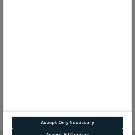
世界クラスのプロセス能力
熱間加工 - 圧延と鍛造
押出 - 幅広いグレードの品揃え
熱処理
精密帯鋼製品の冷間圧延と焼入れの専門知識
ピルガリング-独自の表面品質
非破壊検査技術
最終特性を実現する仕上技術
広幅帯鋼へのロールtoロールPVDコーティング
イノベーションと製造プロセスの統合
アプリケーション知識から、モデリング、合金設計、
試験計画、分析と応用試験、スケールアップおよび本
格的な生産まで、そしてさらなるアプリケーションの
知識に続きます。
Accept Only Necessary
Accept All Cookies