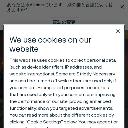
あなたは今Alleimaにいます。別の国と言語に切り替
 content
えますか?
言語の変更
We use cookies on our
メニュー
検索
website
This website uses cookies to collect personal data
(such as device identifiers, IP addresses, and
website interactions). Some are Strictly Necessary
and can’t be turned off while others are used only if
you consent. Examples of purposes for cookies
that are used only with your consent are: improving
the performance of our site; providing enhanced
functionality; show you targeted advertisements.
You can read more about the different cookies by
clicking “Cookie Settings” below. You may accept or