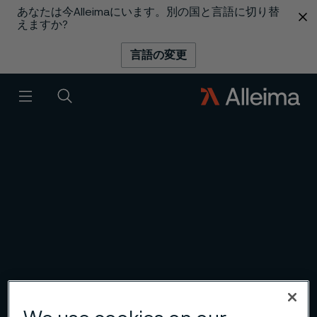
あなたは今Alleimaにいます。別の国と言語に切り替
 content
えますか?
言語の変更
メニュー
検索