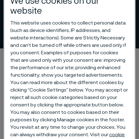
We use cookies on our
website
This website uses cookies to collect personal data
(such as device identifiers, IP addresses, and
Products
 to content
website interactions). Some are Strictly Necessary
and can’t be turned off while others are used only if
you consent. Examples of purposes for cookies
Alleimaスタートページ
Products
that are used only with your consent are: improving
the performance of our site; providing enhanced
functionality; show you targeted advertisements.
You can read more about the different cookies by
このページは英語版のみです。 (This page is
clicking “Cookie Settings” below. You may accept or
only available in English)
reject all such cookie categories based on your
consent by clicking the appropriate button below.
You may also consent to cookies based on their
purposes by clicking Manage cookies in the footer.
Tube & pipe
You revisit at any time to change your choices. You
can always withdraw your consent. Visit our
cookie