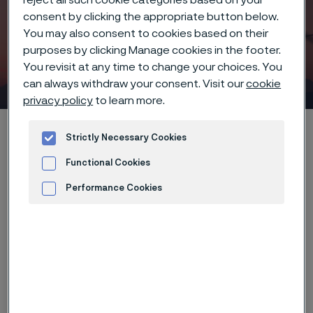
consent by clicking the appropriate button below.
You may also consent to cookies based on their
purposes by clicking Manage cookies in the footer.
You revisit at any time to change your choices. You
海洋エネルギー
 to content
can always withdraw your consent. Visit our
cookie
privacy policy
to learn more.
Alleimaスタートページ
産業
水素 & 再生可能エネルギー
Strictly Necessary Cookies
海洋エネルギー
Functional Cookies
Performance Cookies
Advertisement and ad measurement