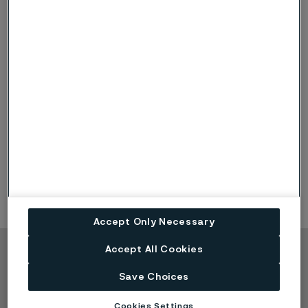
海洋温度差発電（OTEC）
OTECは、深海の冷たい水と表層の暖かい水の温度差を
利用して、熱交換器を介して電気を生成します。
塩分勾配発電
塩分勾配発電は、デルタやフィヨルドなどの地域にあ
る淡水と海水の塩分濃度の差を利用します。
Accept Only Necessary
Accept All Cookies
Copyright © 2026 Alleima
Save Choices
製品
連絡先
産業
採用情報
Cookies Settings