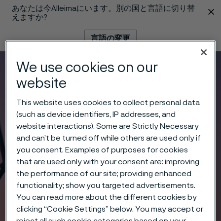
あなたは今Alleimaにいます。別の国と言語に切り替
 content
えますか?
言語の変更
We use cookies on our
メニュー
検索
website
This website uses cookies to collect personal data
(such as device identifiers, IP addresses, and
website interactions). Some are Strictly Necessary
and can’t be turned off while others are used only if
you consent. Examples of purposes for cookies
that are used only with your consent are: improving
the performance of our site; providing enhanced
functionality; show you targeted advertisements.
You can read more about the different cookies by
clicking “Cookie Settings” below. You may accept or
reject all such cookie categories based on your