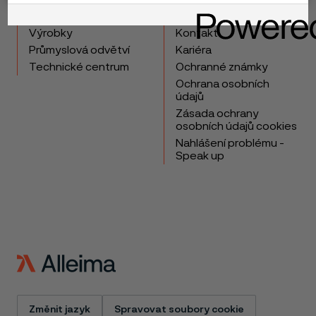
Copyright © 2026 Alleima
Výrobky
Kontakt
Průmyslová odvětví
Kariéra
Technické centrum
Ochranné známky
Ochrana osobních
údajů
Zásada ochrany
osobních údajů cookies
Nahlášení problému -
Speak up
Změnit jazyk
Spravovat soubory cookie