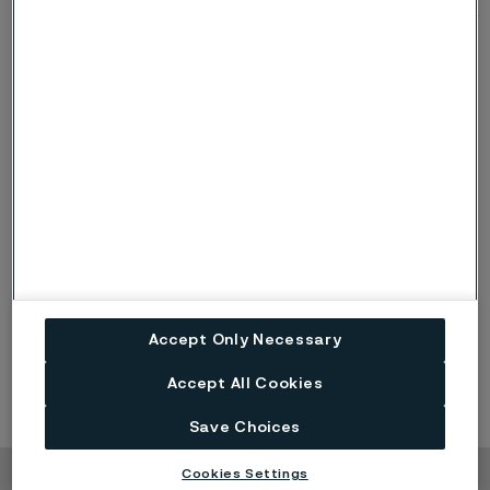
Shipping & manufacturing approvals
Alleima Denmark ApS opfylder for visse materialer EU-
forordning nr. 1935/2004. Kontakt os for
overensstemmelseserklæring, hvis vore materialer
anvendes til fødevarekontakt.
Accept Only Necessary
Accept All Cookies
Save Choices
Cookies Settings