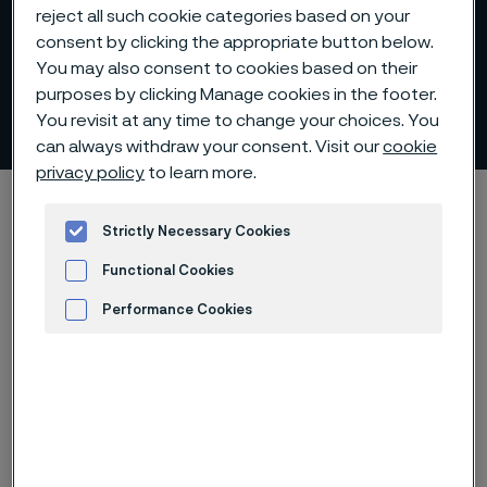
reject all such cookie categories based on your
consent by clicking the appropriate button below.
You may also consent to cookies based on their
purposes by clicking Manage cookies in the footer.
Certifikáty a schválení
You revisit at any time to change your choices. You
 to content
can always withdraw your consent. Visit our
cookie
privacy policy
to learn more.
Alleima startpage
O nás
Alleima na první pohled
Certifikáty a schválení
Strictly Necessary Cookies
Functional Cookies
Performance Cookies
Advertisement and ad measurement
Alleima má systémy řízení schválené
mezinárodně uznávanými
organizacemi. Máme také schválení
produktů od orgánů, jako jsou TÜV,