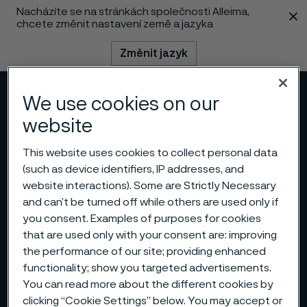
Nacházíte se na stránkách společnosti Alleima,
 content
chcete změnit nastavení země a jazyka
Změnit jazyk
Menu
Vyhledat
We use cookies on our
website
This website uses cookies to collect personal data
(such as device identifiers, IP addresses, and
website interactions). Some are Strictly Necessary
and can’t be turned off while others are used only if
you consent. Examples of purposes for cookies
that are used only with your consent are: improving
the performance of our site; providing enhanced
functionality; show you targeted advertisements.
You can read more about the different cookies by
clicking “Cookie Settings” below. You may accept or