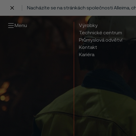
Nacházíte se na stránkách společnosti Alleima, 
 content
Menu
Výrobky
Technické centrum
Průmyslová odvětví
Kontakt
Kariéra