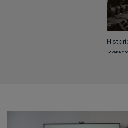
Histori
Kované z m