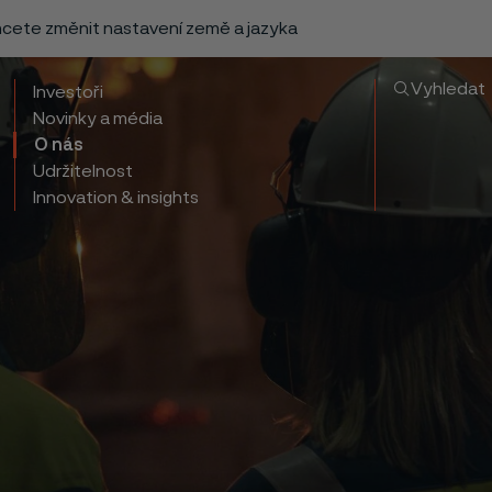
chcete změnit nastavení země a jazyka
Vyhledat
Investoři
Novinky a média
O nás
Udržitelnost
Innovation & insights