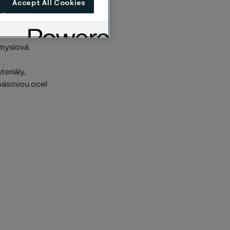
Accept All Cookies
, energetickou
ůmyslová
eriály,
 pásovou ocel