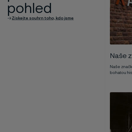
pohled
Získejte souhrn toho, kdo jsme
Naše 
Naše značk
bohatou hist