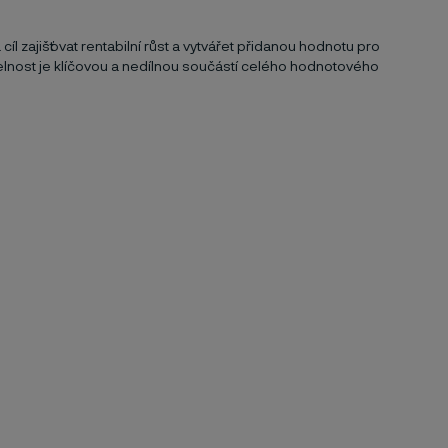
íl zajišťovat rentabilní růst a vytvářet přidanou hodnotu pro
elnost je klíčovou a nedílnou součástí celého hodnotového