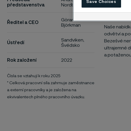
Save Choices
představenstva
Nordbrandt
udržitelnějš
účinnost a le
Göran
Ředitel a CEO
Björkman
Naše nabídka
odvětví a po
Sandviken,
Bezešvé nere
Ústředí
Švédsko
ultrajemné d
a potaženou 
Rok založení
2022
Čísla se vztahují k roku 2025
*
Celková pracovní síla zahrnuje zaměstnance
a externí pracovníky a je založena na
ekvivalentech plného pracovního úvazku.