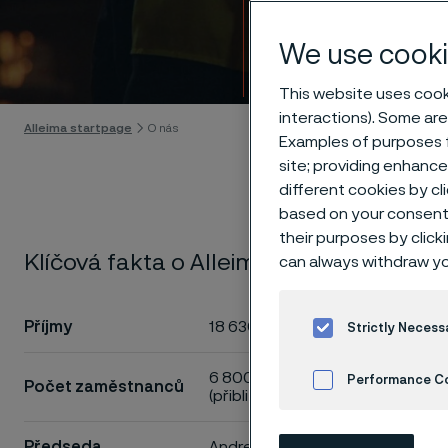
O nás
We use cooki
Skip to content
This website uses cooki
interactions). Some are
Alleima startpage
O nás
Examples of purposes f
site; providing enhanc
different cookies by cl
based on your consent 
their purposes by click
Klíčová fakta o Alleimě
can always withdraw yo
Jádrem č
materiál
Příjmy
18 630 MSEK
Strictly Necess
produkty
a rovněž
6 800
Performance C
Počet zaměstnanců
(přibližně)*
Cookies Settings
Usilujeme o 
Předseda
Andreas