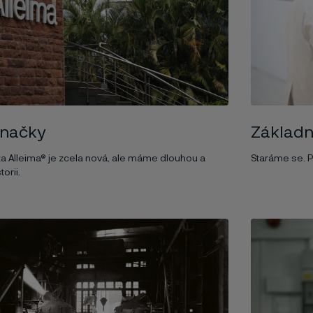
značky
Základn
a Alleima® je zcela nová, ale máme dlouhou a
Staráme se. P
orii.