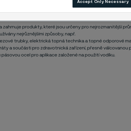
Accept Only Necessary
í a efektivnější. Naše materiály umožňují energetický přechod
pší kvalitu života.
 zahrnuje produkty, které jsou určeny pro nejrozmanitější pr
užívány nejrůznějšími způsoby, např.
zové trubky, elektrická topná technika a topné odporové mat
ráty a součásti pro zdravotnická zařízení, přesně válcovanou
pásovou ocel pro aplikace založené na použití vodíku.