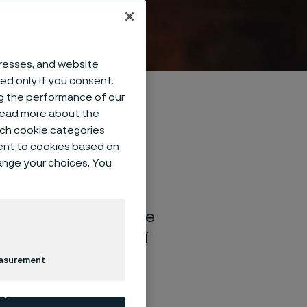
dresses, and website
sed only if you consent.
ng the performance of our
 read more about the
such cookie categories
ent to cookies based on
hange your choices. You
é technologie
se zákazníky vyvíjíme
ých nerezových ocelí
easurement
ezpečnější,