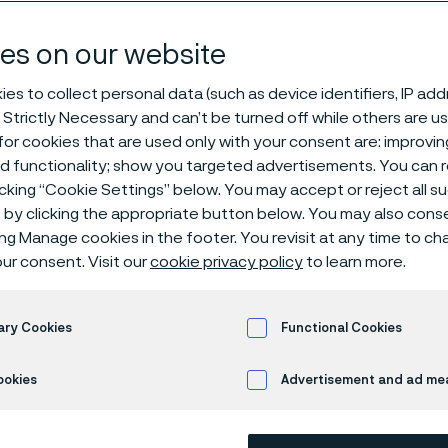
es on our website
es to collect personal data (such as device identifiers, IP ad
 Strictly Necessary and can’t be turned off while others are u
or cookies that are used only with your consent are: improvi
ed functionality; show you targeted advertisements. You can
icking “Cookie Settings” below. You may accept or reject all 
by clicking the appropriate button below. You may also cons
ing Manage cookies in the footer. You revisit at any time to c
ur consent. Visit our
cookie privacy policy
to learn more.
inností společnosti Alleima jsou pokročil
ů. V těsném a trvalém vzájemném vztahu 
ary Cookies
Functional Cookies
 s vysokou přidanou hodnotou z pokročil
 produkty určené pro průmyslový ohřev.
ookies
Advertisement and ad m
to, aby produkty a procesy používané našimi zákazníky byly b