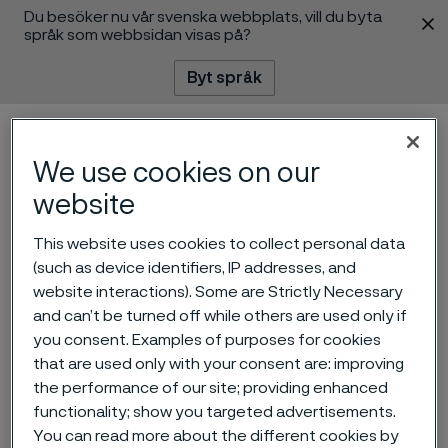
Du besöker nu vår svenska webbplats, vill du byta
 innehåll
språk som webbsidan visas på?
Byt språk
Meny
Sök
We use cookies on our
website
This website uses cookies to collect personal data
(such as device identifiers, IP addresses, and
website interactions). Some are Strictly Necessary
and can’t be turned off while others are used only if
Alleima förvärvar
you consent. Examples of purposes for cookies
produktionsanläggning för
that are used only with your consent are: improving
the performance of our site; providing enhanced
stång i klena dimensioner
functionality; show you targeted advertisements.
ill innehåll
You can read more about the different cookies by