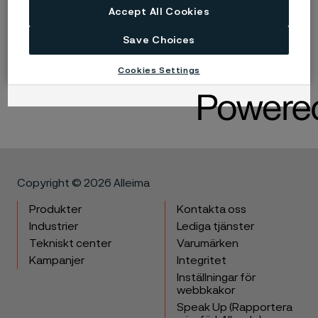
Accept All Cookies
Published
20 apr. 2023 10:30 CET
Save Choices
Cookies Settings
LinkedIn
Twitter
Facebook
Copyright © 2026 Alleima
Produkter
Kontakta oss
Industrier
Lediga tjänster
Tekniskt center
Varumärken
Kampanjer
Integritet
Inställningar för
webbkakor
Speak Up (Rapportera