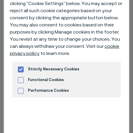
clicking “Cookie Settings” below. You may accept or
Hem
Nyheter & artiklar
News archive
reject all such cookie categories based on your
consent by clicking the appropriate button below.
Alleima förvärvar produktionsanläggning för stång i klena
dimensioner
You may also consent to cookies based on their
purposes by clicking Manage cookies in the footer.
You revisit at any time to change your choices. You
can always withdraw your consent. Visit our
cookie
Published
privacy policy
to learn more.
20 apr. 2023 10:30 CET
Categories
Strictly Necessary Cookies
Pressmeddelande (ej regulatoriskt)
Functional Cookies
Alleima har tecknat ett avtal om att
Performance Cookies
förvärva det svenska bolaget
Söderfors Steel Operations AB
Advertisement and ad measurement
("Söderfors Steel"). Förvärvet
kommer att tillföra kapabiliteter
inom varmvalsning av stång i klena