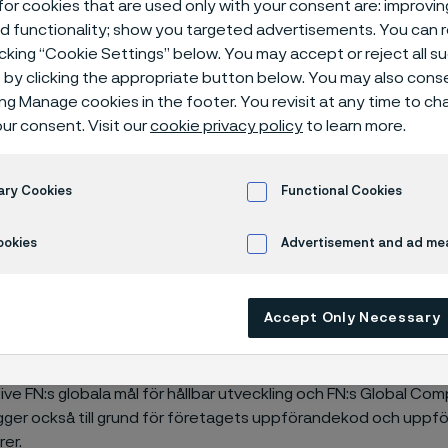
or cookies that are used only with your consent are: improvi
ed functionality; show you targeted advertisements. You can
icking “Cookie Settings” below. You may accept or reject all 
by clicking the appropriate button below. You may also cons
ing Manage cookies in the footer. You revisit at any time to c
avser att sätta vetenskapsbaserade klimat
ur consent. Visit our
cookie privacy policy
to learn more.
i enlighet med Parisavtalet. Det här är ett 
 då hållbarhet är en integrerad del i verk
ary Cookies
Functional Cookies
dandet. "Det är viktigt för oss att en ext
tiösa mål och vi vill lyfta fram vikten av hå
ookies
Advertisement and ad m
et", säger Göran Björkman, vd och konce
Accept Only Necessary
r sedan tidigare flera hållbarhetsrelaterade internationella prin
lusive FN:s globala mål för hållbar utveckling och FN:s Global Co
ligger också till grund för företagets uppförandekod och up
rer.