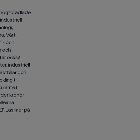
av högförädlade
industriell
ologi,
a. Vårt
mi- och
g och
ttar också
r, industriell
lastbilar och
ling till
ularitet.
rder kronor
Alleima
’. Läs mer på