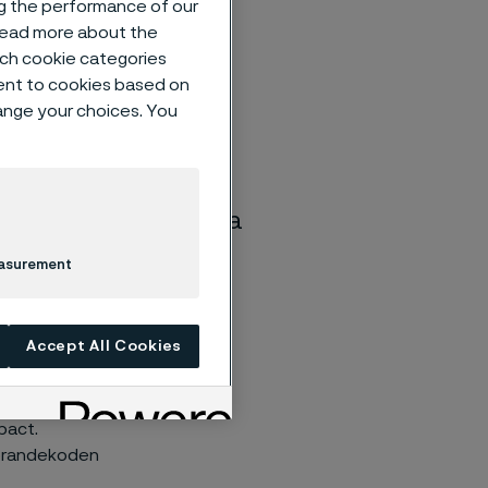
ng the performance of our
 read more about the
such cookie categories
ent to cookies based on
hange your choices. You
mål för nettonoll-
naturligt steg för
samheten och
ern part kan bekräfta
llbarhet i hela vår
easurement
rnchef på Alleima.
Accept All Cookies
ciper och
mpact.
pförandekoden