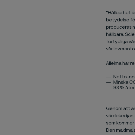
"Hållbarhet ä
betydelse för
produceras me
hållbara. Sci
förtydliga vå
vår leverantö
Alleima har r
Netto-nol
Minska CO
83 % återv
Genom att ans
värdekedjan o
som kommer at
Den maximala