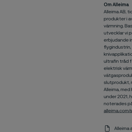
Om Alleima
Alleima AB, t
produkter i a
värmning. Ba
utvecklar vi 
erbjudande in
flygindustrin
knivapplikati
ultrafin tråd
elektrisk vär
vätgasprodukt
slutprodukt, m
Alleima, med 
under 2021, h
noterades på
alleima.com/
Alleima 