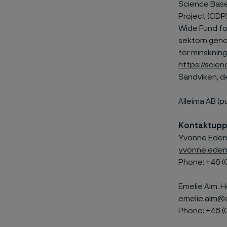
Science Based
Project (CDP
Wide Fund for
sektorn geno
för minsknin
https://scie
Sandviken, 
Alleima AB (p
Kontaktupp
Yvonne Edenh
yvonne.eden
Phone: +46 (0
Emelie Alm, H
emelie.alm@
Phone: +46 (