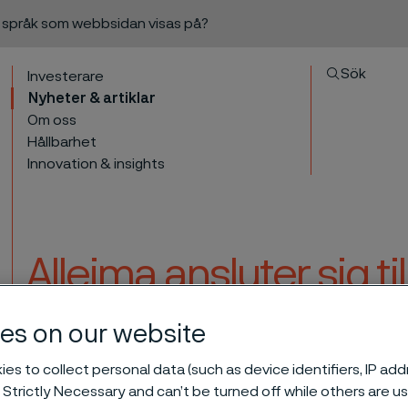
a språk som webbsidan visas på?
Sök
Investerare
Nyheter & artiklar
Om oss
Hållbarhet
Innovation & insights
Alleima ansluter sig t
Targets initiative
es on our website
l innehåll
es to collect personal data (such as device identifiers, IP ad
ence Based Targets initiative
 Strictly Necessary and can’t be turned off while others are u