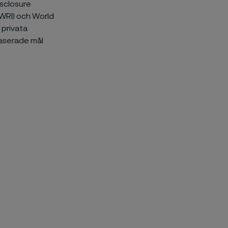
isclosure
(WRI) och World
 privata
baserade mål