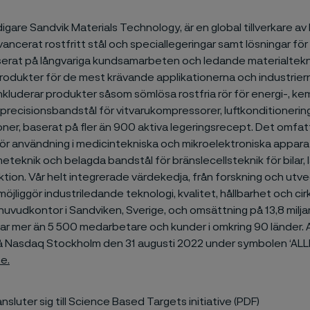
idigare Sandvik Materials Technology, är en global tillverkare 
vancerat rostfritt stål och speciallegeringar samt lösningar för 
serat på långvariga kundsamarbeten och ledande materialtekn
produkter för de mest krävande applikationerna och industriern
kluderar produkter såsom sömlösa rostfria rör för energi-, ke
, precisionsbandstål för vitvarukompressorer, luftkonditionerin
oner, baserat på fler än 900 aktiva legeringsrecept. Det omfa
 för användning i medicintekniska och mikroelektroniska apparate
meteknik och belagda bandstål för bränslecellsteknik för bilar, 
ion. Vår helt integrerade värdekedja, från forskning och utveck
öjliggör industriledande teknologi, kvalitet, hållbarhet och cirk
huvudkontor i Sandviken, Sverige, och omsättning på 13,8 milja
ar mer än 5 500 medarbetare och kunder i omkring 90 länder. 
 Nasdaq Stockholm den 31 augusti 2022 under symbolen ‘ALLEI
se
.
ansluter sig till Science Based Targets initiative (PDF)