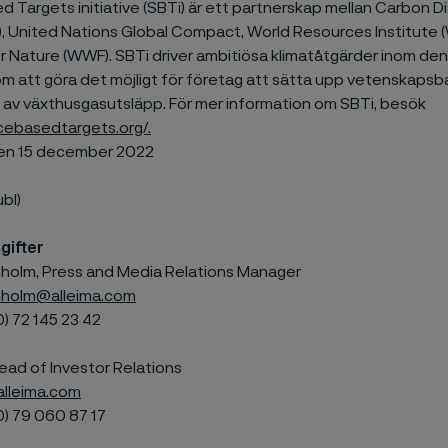
 Targets initiative (SBTi) är ett partnerskap mellan Carbon D
), United Nations Global Compact, World Resources Institute 
 Nature (WWF). SBTi driver ambitiösa klimatåtgärder inom den
m att göra det möjligt för företag att sätta upp vetenskaps
g av växthusgasutsläpp. För mer information om SBTi, besök
ncebasedtargets.org/.
den 15 december 2022
ubl)
gifter
olm, Press and Media Relations Manager
holm@alleima.com
) 72 145 23 42
ead of Investor Relations
alleima.com
0) 79 060 87 17