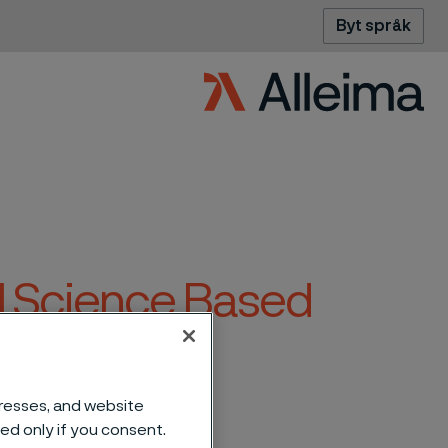
Byt språk
ill Science Based
dresses, and website
sed only if you consent.