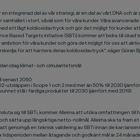
r en integrerad del av vår strategi, är en del av vårt DNA och ä
 samhället i stort, såväl som för våra kunder. Våra avancerade
d ett lågt koldioxidavtryck och gör det möjligt för kunder att
ence Based Targets initiative (SBTi) kommer att bidra till ökad 
r ambition för våra kunder och göra det möjligt för oss att akt
rskedja för att hantera deras koldioxidavtryck", säger Göran B
edan idag klimat- och cirkularitetsmål:
l senast 2050
2-utsläppen i Scope 1 och 2 med mer än 50% till 2030 (jämfö
unnet stål i färdiga produkter till 2030 (jämfört med 2019)
luta sig till SBTi, kommer Alleima att utöka omfattningen till h
ch sätta upp långsiktiga netto-nollmål. Alleima ska ta fram et
t genomgå en teknisk validering av SBTi innan de kan lanseras
 tidsperioden mellan åtagande och godkänt mål är 24 månade