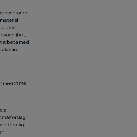
r av avgörande
 material
 bli mer
trovärdighet,
ivt arbeta med
jörkman.
rt med 2019)
ela
t målförslag
 offentligt.
r.