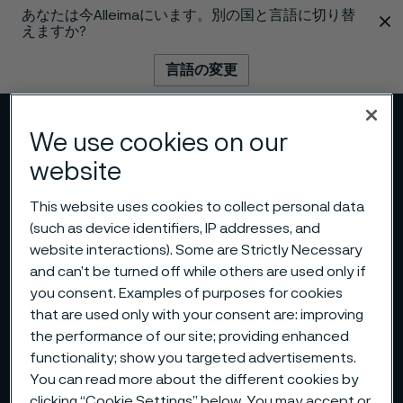
あなたは今Alleimaにいます。別の国と言語に切り替
 content
えますか?
言語の変更
メニュー
検索
We use cookies on our
website
This website uses cookies to collect personal data
(such as device identifiers, IP addresses, and
website interactions). Some are Strictly Necessary
and can’t be turned off while others are used only if
you consent. Examples of purposes for cookies
that are used only with your consent are: improving
the performance of our site; providing enhanced
functionality; show you targeted advertisements.
You can read more about the different cookies by
clicking “Cookie Settings” below. You may accept or