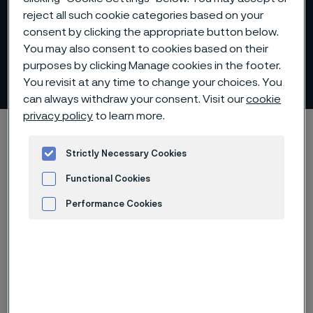
reject all such cookie categories based on your
consent by clicking the appropriate button below.
You may also consent to cookies based on their
purposes by clicking Manage cookies in the footer.
Joa Elfsberg
 to content
You revisit at any time to change your choices. You
can always withdraw your consent. Visit our
cookie
privacy policy
to learn more.
Alleimaスタートページ
Careers
ポートレート
Joa Elfsberg
Strictly Necessary Cookies
Functional Cookies
Performance Cookies
Advertisement and ad measurement