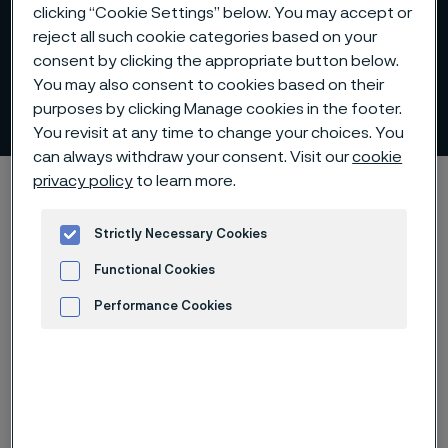
clicking “Cookie Settings” below. You may accept or
reject all such cookie categories based on your
consent by clicking the appropriate button below.
You may also consent to cookies based on their
Eva Lindh-Ulmgren
purposes by clicking Manage cookies in the footer.
 to content
You revisit at any time to change your choices. You
can always withdraw your consent. Visit our
cookie
privacy policy
to learn more.
Alleimaスタートページ
Careers
ポートレート
Eva Lindh-Ulmgren
Strictly Necessary Cookies
Functional Cookies
Performance Cookies
Advertisement and ad measurement