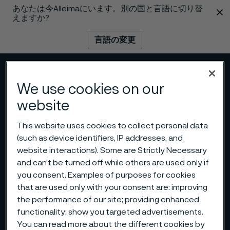
あなたは今Alleimaにいます。別の国と言語に切り替
 content
えますか?
言語の変更
メニュー
検索
We use cookies on our
website
This website uses cookies to collect personal data
(such as device identifiers, IP addresses, and
website interactions). Some are Strictly Necessary
and can’t be turned off while others are used only if
you consent. Examples of purposes for cookies
that are used only with your consent are: improving
the performance of our site; providing enhanced
functionality; show you targeted advertisements.
You can read more about the different cookies by